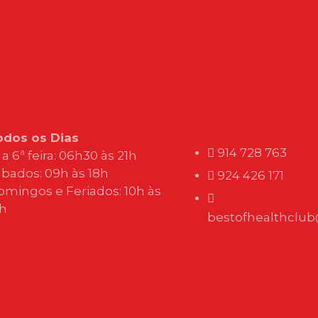
odos os Dias
914 728 763
 a 6ª feira: 06h30 às 21h
bados: 09h às 18h
924 426 171
omingos e Feriados: 10h às
3h
bestofhealthclu