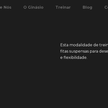
e Nós
O Ginásio
Treinar
Blog
C
Esta modalidade de trein
fitas suspensas para dese
e flexibilidade.