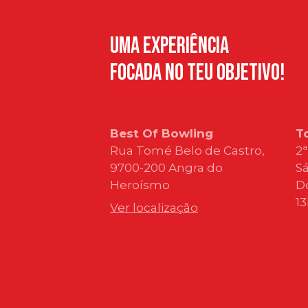
Uma Experiência
Focada no teu objetivo!
Best Of Bowling
T
Rua Tomé Belo de Castro,
2ª
9700-200 Angra do
Sá
Heroísmo
D
1
Ver localização