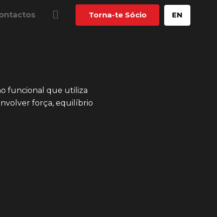
ontactos
Torna-te Sócio
EN
o funcional que utiliza
nvolver força, equilíbrio