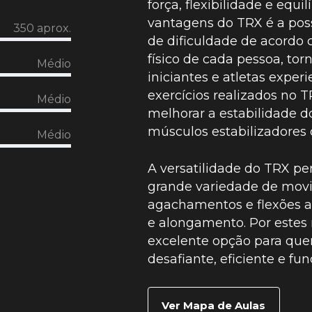
força, flexibilidade e equi
vantagens do TRX é a poss
350 aprox.
de dificuldade de acordo
físico de cada pessoa, to
Médio
iniciantes e atletas experi
exercícios realizados no
Médio
melhorar a estabilidade do
músculos estabilizadores 
Médio
A versatilidade do TRX p
grande variedade de mov
agachamentos e flexões a
e alongamento. Por estes
excelente opção para que
desafiante, eficiente e fun
Ver Mapa de Aulas