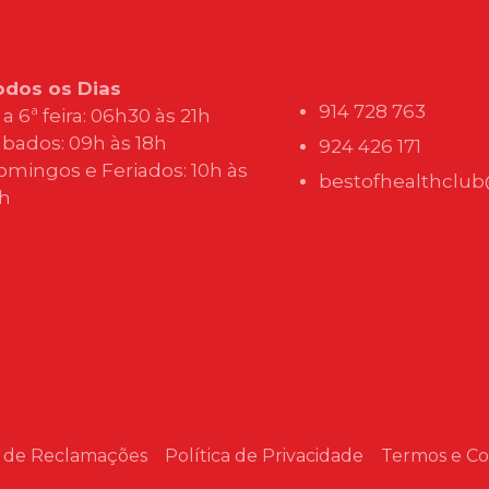
odos os Dias
914 728 763
 a 6ª feira: 06h30 às 21h
bados: 09h às 18h
924 426 171
omingos e Feriados: 10h às
bestofhealthclu
3h
o de Reclamações
Política de Privacidade
Termos e Co