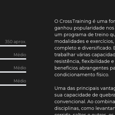
O CrossTraining é uma for
ganhou popularidade nos 
um programa de trein
o q
modalidades e exercícios
350 aprox.
completo e diversificado.
trabalhar várias capacidad
Médio
resistência, flexibilidade
benefícios abrangentes pa
Médio
condicionamento físico.
Médio
Uma das principais vantag
sua capacidade de quebra
convencional. Ao combinar
disciplinas, como levanta
corrida, saltos e outros, o