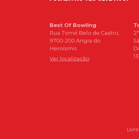
Best Of Bowling
T
Rua Tomé Belo de Castro,
2ª
9700-200 Angra do
Sá
Heroísmo
D
1
Ver localização
Livr