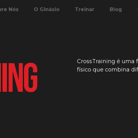
bre Nós
O Ginásio
Treinar
Blog
ing
CrossTraining é uma f
físico que combina di