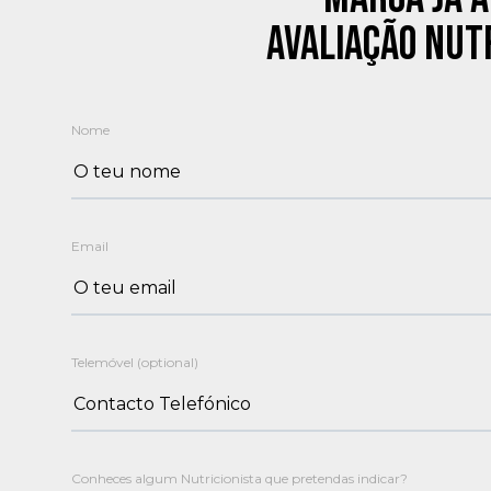
AVALIAÇÃO NUT
Nome
Email
Telemóvel (optional)
Conheces algum Nutricionista que pretendas indicar?